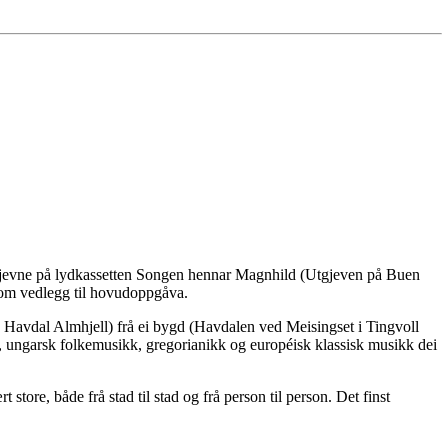
tgjevne på lydkassetten Songen hennar Magnhild (Utgjeven på Buen
som vedlegg til hovudoppgåva.
 Havdal Almhjell) frå ei bygd (Havdalen ved Meisingset i Tingvoll
kk, ungarsk folkemusikk, gregorianikk og européisk klassisk musikk dei
store, både frå stad til stad og frå person til person. Det finst