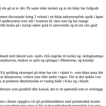
må ein gå ut av det. På same måte meiner eg at ein ikkje har fullgode
 tilsvarande kring 5 vekttal i eit ikkje-indoeuropéisk språk i løpet
it språksystem som står i kontrast til, men som òg har mange
lir bruka på i mykje større grad er universelle og til ein viss grad
samband med lånord som «pub» (frå engelsk til norsk) og «kringkasting»
Skandinavia), bruken av pols og springar i Minnesota, og kanskje
Eit språkleg eksempel på dette har ein i «tjukk l», som blant anna blir
on låneprosess, verken eine eller andre vegen. Det at den tjukke l-en
a at pentaton fløytemusikk er vanleg både i Kina og i Irland.
erast som parallell eller kausal, det er eit spørsmål som er avhengig
åleis i denne oppgåva vil sjå problematikken med pentatonikk kontra
al samanheng her, men ut frå at eit tverrkulturelt perspektiv kan vise