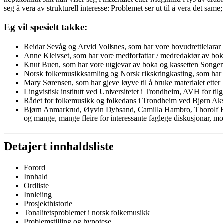
seg å vera av strukturell interesse: Problemet ser ut til å vera det sam
Eg vil spesielt takke:
Reidar Sevåg og Arvid Vollsnes, som har vore hovudrettleiarar f
Anne Kleivset, som har vore medforfattar / medredaktør av bo
Knut Buen, som har vore utgjevar av boka og kassetten Songe
Norsk folkemusikksamling og Norsk rikskringkasting, som har g
Mary Sørensen, som har gjeve løyve til å bruke materialet etter 
Lingvistisk institutt ved Universitetet i Trondheim, AVH for til
Rådet for folkemusikk og folkedans i Trondheim ved Bjørn Aksda
Bjørn Anmarkrud, Øyvin Dybsand, Camilla Hambro, Thorolf 
og mange, mange fleire for interessante faglege diskusjonar, mor
Detajert innhaldsliste
Forord
Innhald
Ordliste
Innleiing
Prosjekthistorie
Tonalitetsproblemet i norsk folkemusikk
Problemstilling og hypotese