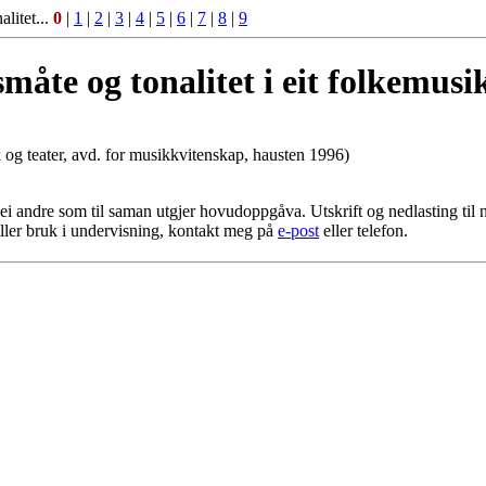
litet...
0
|
1
|
2
|
3
|
4
|
5
|
6
|
7
|
8
|
9
måte og tonalitet i eit folkemus
 og teater, avd. for musikkvitenskap, hausten 1996)
 andre som til saman utgjer hovudoppgåva. Utskrift og nedlasting til norm
eller bruk i undervisning, kontakt meg på
e-post
eller telefon.