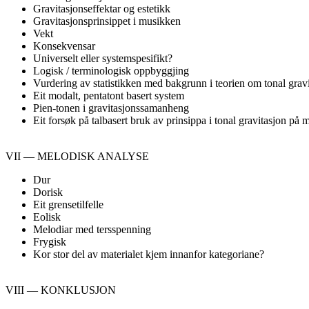
Gravitasjonseffektar og estetikk
Gravitasjonsprinsippet i musikken
Vekt
Konsekvensar
Universelt eller systemspesifikt?
Logisk / terminologisk oppbyggjing
Vurdering av statistikken med bakgrunn i teorien om tonal grav
Eit modalt, pentatont basert system
Pien-tonen i gravitasjonssamanheng
Eit forsøk på talbasert bruk av prinsippa i tonal gravitasjon på m
VII — MELODISK ANALYSE
Dur
Dorisk
Eit grensetilfelle
Eolisk
Melodiar med tersspenning
Frygisk
Kor stor del av materialet kjem innanfor kategoriane?
VIII — KONKLUSJON