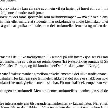
 perspektiv?
 praktiske liv kan ein seie at om ein vil sjå fargen på huset ein bur i, 
å kjenne til andre tradisjonar.
kre av dei same spørsmåla som musikkvitskapen — må ein ta ein eksamen
in meir eller mindre at studenten har nokolunde grundig kjennskap til e
 å godta at språka er lokale, men dei strukturelle elementa og måten dei b
ementa i dei ulike tradisjonane. Eksempel på slik interaksjon ser vi i 
te i innføringa av valsen og reinlenderen (frå tyskspråkleg område til 
700-talets Europa, og frå kontinentet/Dei britiske øyane til Norge).
kon ytre årsakssamanheng mellom enkeltelementa i dei ulike tradisjonane. 
Australia. Her kan ein seie temmeleg sikkert at det ikkje er snakk om nok
rtikulatoriske mulegheitene menneska har. Eit musikalsk eksempel kan ver
engen er strukturell. Men om denne strukturelle samanhengen skal defin
dre interessante enn tilsvarande samanhengar av kausal natur. Når eg s
isk musikk, er dette ikkje ut frå at eg meiner det treng å vera nokon kaus