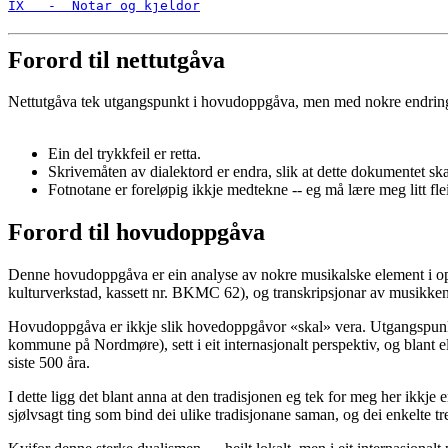
IX - Notar og kjeldor
Forord til nettutgåva
Nettutgåva tek utgangspunkt i hovudoppgåva, men med nokre endrin
Ein del trykkfeil er retta.
Skrivemåten av dialektord er endra, slik at dette dokumentet sk
Fotnotane er foreløpig ikkje medtekne -- eg må lære meg litt fleir
Forord til hovudoppgåva
Denne hovudoppgåva er ein analyse av nokre musikalske element i op
kulturverkstad, kassett nr. BKMC 62), og transkripsjonar av musikke
Hovudoppgåva er ikkje slik hovedoppgåvor «skal» vera. Utgangspunkte
kommune på Nordmøre), sett i eit internasjonalt perspektiv, og blant 
siste 500 åra.
I dette ligg det blant anna at den tradisjonen eg tek for meg her ikkje e
sjølvsagt ting som bind dei ulike tradisjonane saman, og dei enkelte tr