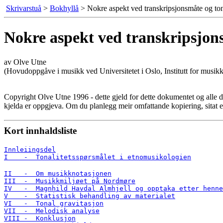
Skrivarstuå
>
Bokhyllå
> Nokre aspekt ved transkripsjonsmåte og tona
Nokre aspekt ved transkripsjons
av Olve Utne
(Hovudoppgåve i musikk ved Universitetet i Oslo, Institutt for musikk
Copyright Olve Utne 1996 - dette gjeld for dette dokumentet og alle dei
kjelda er oppgjeva. Om du planlegg meir omfattande kopiering, sitat 
Kort innhaldsliste
Innleiingsdel
I - Tonalitetsspørsmålet i etnomusikologien
II - Om musikknotasjonen
III - Musikkmiljøet på Nordmøre
IV - Magnhild Havdal Almhjell og opptaka etter henne
V - Statistisk behandling av materialet
VI - Tonal gravitasjon
VII - Melodisk analyse
VIII - Konklusjon