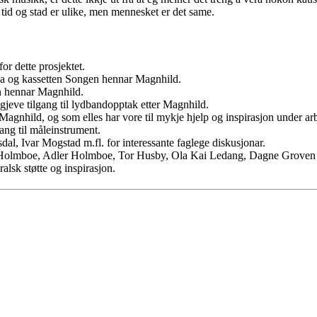
e; tid og stad er ulike, men mennesket er det same.
or dette prosjektet.
ka og kassetten Songen hennar Magnhild.
n hennar Magnhild.
jeve tilgang til lydbandopptak etter Magnhild.
Magnhild, og som elles har vore til mykje hjelp og inspirasjon under arb
gang til måleinstrument.
l, Ivar Mogstad m.fl. for interessante faglege diskusjonar.
Holmboe, Adler Holmboe, Tor Husby, Ola Kai Ledang, Dagne Groven 
alsk støtte og inspirasjon.