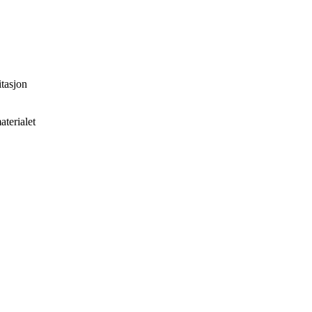
itasjon
aterialet