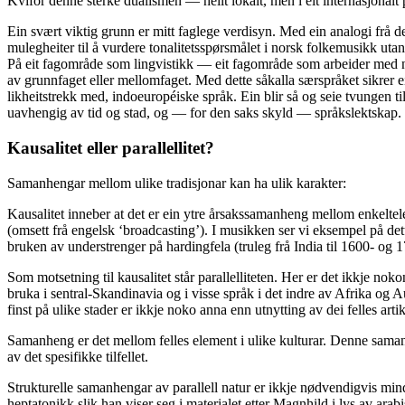
Kvifor denne sterke dualismen — heilt lokalt, men i eit internasjonalt
Ein svært viktig grunn er mitt faglege verdisyn. Med ein analogi frå det
mulegheiter til å vurdere tonalitetsspørsmålet i norsk folkemusikk utan 
På eit fagområde som lingvistikk — eit fagområde som arbeider med no
av grunnfaget eller mellomfaget. Med dette såkalla særspråket sikrer e
likheitstrekk med, indoeuropéiske språk. Ein blir så og seie tvungen til
uavhengig av tid og stad, og — for den saks skyld — språkslektskap.
Kausalitet eller parallellitet?
Samanhengar mellom ulike tradisjonar kan ha ulik karakter:
Kausalitet inneber at det er ein ytre årsakssamanheng mellom enkeltel
(omsett frå engelsk ‘broadcasting’). I musikken ser vi eksempel på det
bruken av understrenger på hardingfela (truleg frå India til 1600- og 1
Som motsetning til kausalitet står parallelliteten. Her er det ikkje no
bruka i sentral-Skandinavia og i visse språk i det indre av Afrika og 
finst på ulike stader er ikkje noko anna enn utnytting av dei felles a
Samanheng er det mellom felles element i ulike kulturar. Denne samanh
av det spesifikke tilfellet.
Strukturelle samanhengar av parallell natur er ikkje nødvendigvis min
heptatonikk slik han viser seg i materialet etter Magnhild i lys av arab