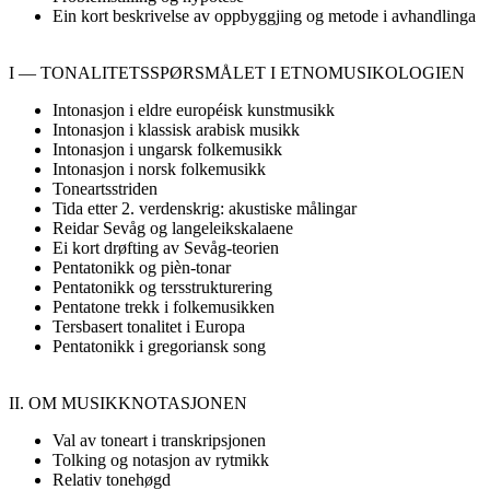
Ein kort beskrivelse av oppbyggjing og metode i avhandlinga
I — TONALITETSSPØRSMÅLET I ETNOMUSIKOLOGIEN
Intonasjon i eldre européisk kunstmusikk
Intonasjon i klassisk arabisk musikk
Intonasjon i ungarsk folkemusikk
Intonasjon i norsk folkemusikk
Toneartsstriden
Tida etter 2. verdenskrig: akustiske målingar
Reidar Sevåg og langeleikskalaene
Ei kort drøfting av Sevåg-teorien
Pentatonikk og pièn-tonar
Pentatonikk og tersstrukturering
Pentatone trekk i folkemusikken
Tersbasert tonalitet i Europa
Pentatonikk i gregoriansk song
II. OM MUSIKKNOTASJONEN
Val av toneart i transkripsjonen
Tolking og notasjon av rytmikk
Relativ tonehøgd