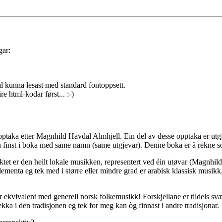
gar:
al kunna lesast med standard fontoppsett.
e html-kodar først... :-)
ptaka etter Magnhild Havdal Almhjell. Ein del av desse opptaka er u
n finst i boka med same namn (same utgjevar). Denne boka er å rekne 
t er den heilt lokale musikken, representert ved éin utøvar (Magnhild
elementa eg tek med i større eller mindre grad er arabisk klassisk musi
r ekvivalent med generell norsk folkemusikk! Forskjellane er tildels svært 
ekka i den tradisjonen eg tek for meg kan òg finnast i andre tradisjonar.